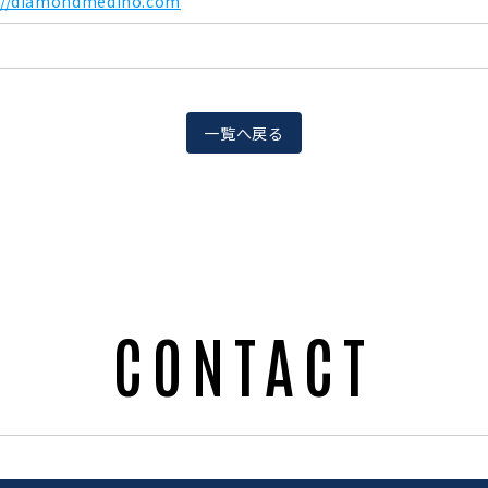
://diamondmedino.com
一覧へ戻る
CONTACT