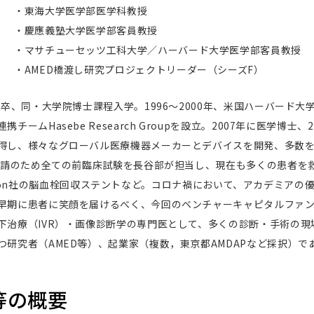
・東海大学医学部医学科教授
・慶應義塾大学医学部客員教授
・マサチューセッツ工科大学／ハーバード大学医学部客員教授
・AMED橋渡し研究プロジェクトリーダー（シーズF）
部卒、同・大学院博士課程入学。1996〜2000年、米国ハーバード大学
ームHasebe Research Groupを設立。2007年に医学博士
得し、様々なグローバル医療機器メーカーとデバイスを開発、多数
可申請のため全ての前臨床試験を長谷部が担当し、現在も多くの患者を
Solution社の脳血栓回収ステントなど。コロナ禍において、アカデミ
早期に患者に笑顔を届けるべく、今回のベンチャーキャピタルファ
下治療（IVR）・画像診断学の専門医として、多くの診断・手術の現
研究者（AMED等）、起業家（複数，東京都AMDAPなど採択）で
ズ等の概要