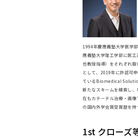
1994年慶應義塾大学医学
應義塾大学理工学部に医工連携チ
也教授指導）をそれぞれ取
として、2019年に許認
ているBiomedical 
新たなスキームを模索し、
在もカテーテル治療・画像
の国内外学会賞受賞歴を持つ
1st クロー