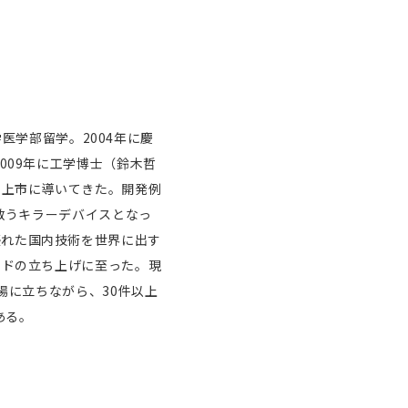
医学部留学。2004年に慶
、2009年に工学博士（鈴木哲
を上市に導いてきた。開発例
救うキラーデバイスとなっ
アの優れた国内技術を世界に出す
ンドの立ち上げに至った。現
場に立ちながら、30件以上
ある。