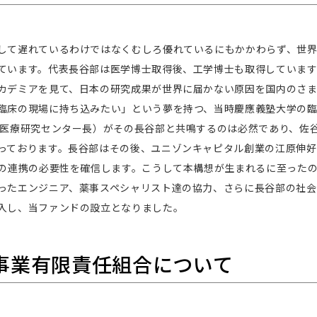
して遅れているわけではなくむしろ優れているにもかかわらず、世
ています。代表長谷部は医学博士取得後、工学博士も取得していま
カデミアを見て、日本の研究成果が世界に届かない原因を国内のさ
臨床の現場に持ち込みたい」という夢を持つ、当時慶應義塾大学の臨
ん医療研究センター長）がその長谷部と共鳴するのは必然であり、佐
っております。長谷部はその後、ユニゾンキャピタル創業の江原伸好
”の連携の必要性を確信します。こうして本構想が生まれるに至った
ったエンジニア、薬事スペシャリスト達の協力、さらに長谷部の社会
入し、当ファンドの設立となりました。
資事業有限責任組合について