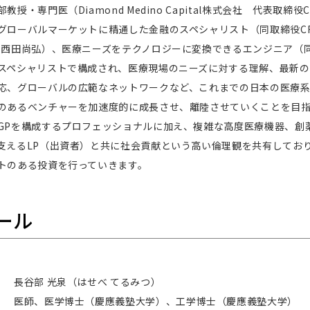
授・専門医（Diamond Medino Capital株式会社 代表取締
グローバルマーケットに精通した金融のスペシャリスト（同取締役CF
 西田尚弘）、医療ニーズをテクノロジーに変換できるエンジニア（
スペシャリストで構成され、医療現場のニーズに対する理解、最新の
応、グローバルの広範なネットワークなど、これまでの日本の医療
のあるベンチャーを加速度的に成長させ、離陸させていくことを目指
GPを構成するプロフェッショナルに加え、複雑な高度医療機器、創
支えるLP（出資者）と共に社会貢献という高い倫理観を共有してお
トのある投資を行っていきます。
ール
長谷部 光泉（はせべ てるみつ）
医師、医学博士（慶應義塾大学）、工学博士（慶應義塾大学）