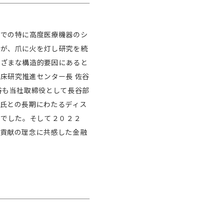
界での特に高度医療機器のシ
すが、爪に火を灯し研究を続
まざまな構造的要因にあると
床研究推進センター長 佐谷
谷も当社取締役として長谷部
氏との長期にわたるディス
のでした。そして２０２２
貢献の理念に共感した金融