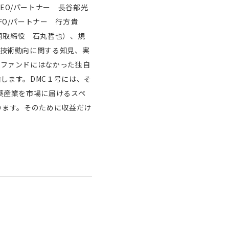
役CEO/パートナー 長谷部光
O/パートナー 行方貴
同取締役 石丸哲也）、規
技術動向に関する知見、実
系ファンドにはなかった独自
します。DMC１号には、そ
薬産業を市場に届けるスペ
ります。そのために収益だけ