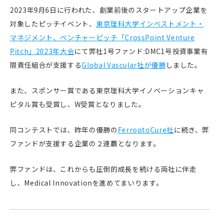
2023年9月6日に行われた、創業前後のスタートアップ企業を
対象したピッチイベント、
東京理科大学インベストメント・
マネジメント、ベンチャーピッチ「CrossPoint Venture
Pitch」2023年大会
にて弊社1号ファンド:DMC1号投資事業有
限責任組合が支援する
Global Vascular社が優勝
しました。
また、スポンサー賞である東京理科大学イノベーションキャ
ピタル賞も受賞し、W受賞となりました。
同コンテストでは、昨年の優勝の
FerroptoCure社
に続き、弊
ファンドが支援する企業の２連覇となります。
弊ファンドは、これからも圧倒的成長を続ける両社に伴走
し、Medical Innovationを進めてまいります。