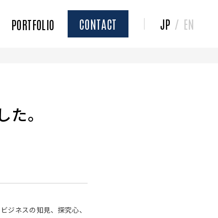
CONTACT
JP
/
EN
PORTFOLIO
ました。
ミアとビジネスの知見、探究心、