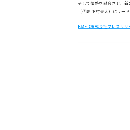
そして情熱を融合させ、新
（代表 下村景太）にリー
F.MED株式会社プレスリリ